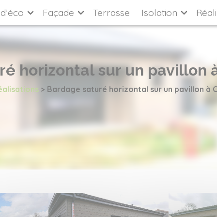
d’éco
Façade
Terrasse
Isolation
Réali
é horizontal sur un pavillon
alisations
>
Bardage saturé horizontal sur un pavillon à