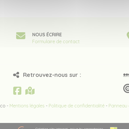
NOUS ÉCRIRE
Formulaire de contact
Retrouvez-nous sur :
co -
Mentions légales
-
Politique de confidentialité
-
Panneau d
Création site internet : ariya by emandarine