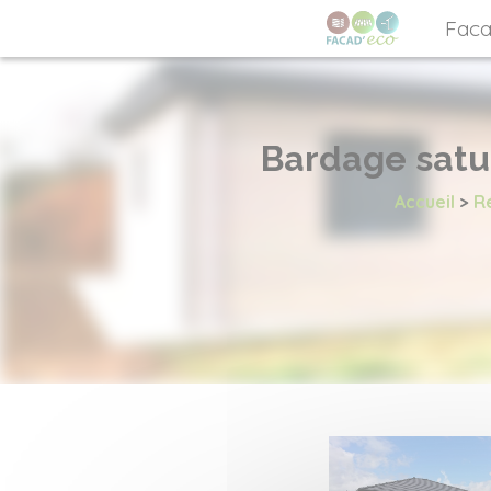
Faca
Bardage satur
Accueil
>
Ré