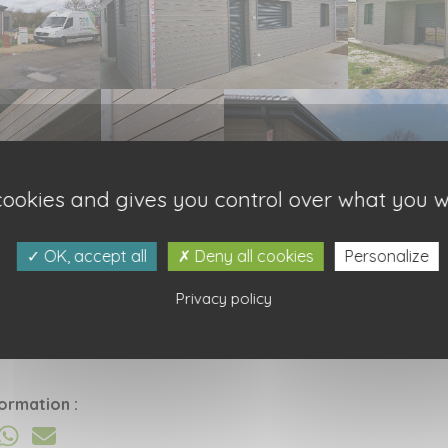
 cookies and gives you control over what you w
OK, accept all
Deny all cookies
Personalize
Privacy policy
Bardage clin sapin du nor
ormation :