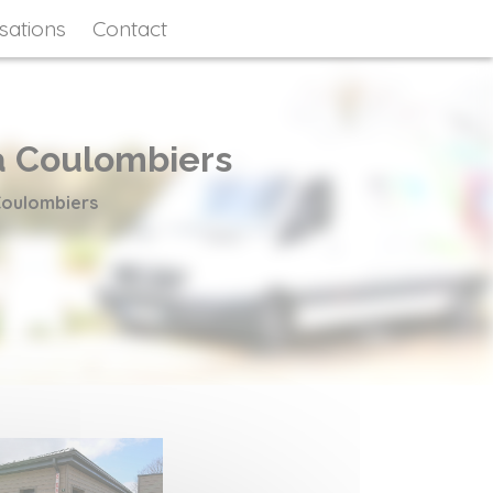
sations
Contact
 à Coulombiers
 Coulombiers